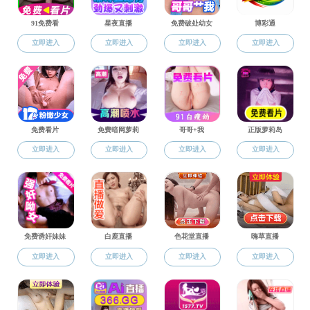
5G影院
>
5G影院概况
>
光荣榜
5G影院概况
5G影院简介
“人民网”俄语演讲大赛
组织机构
师资队伍
光荣榜